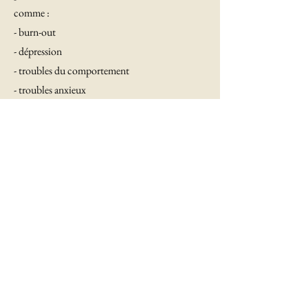
comme :
- burn-out
- dépression
- troubles du comportement
- troubles anxieux
- relations personnelles ou professionnelles
Pour prendre rendez-vous, contactez Marie-
Anne BLICQ au 0478/44 85 21.
0495/674519