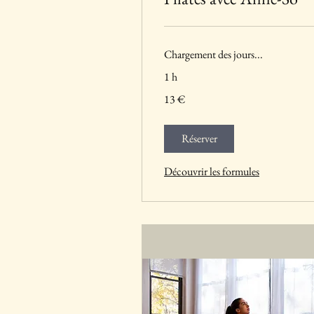
Chargement des jours...
1 h
13
13 €
euros
Réserver
Découvrir les formules