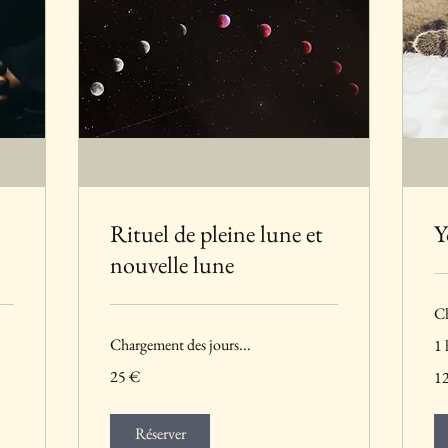
Rituel de pleine lune et
Y
nouvelle lune
Ch
Chargement des jours...
1 
25
12
25 €
1
euros
eu
Réserver