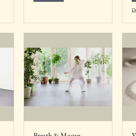
Dé
Breath & Moove
Y