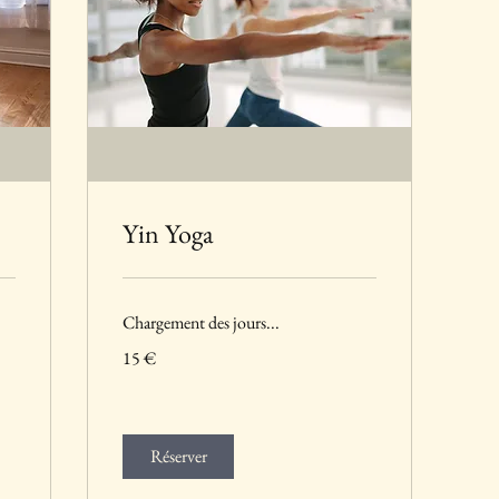
Yin Yoga
Chargement des jours...
15
15 €
euros
Réserver