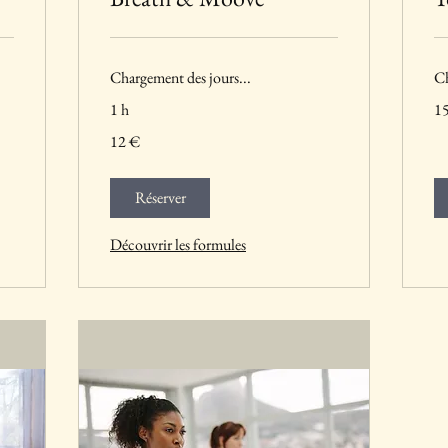
Chargement des jours...
Ch
15
1 h
1
eu
12
12 €
euros
Réserver
Découvrir les formules