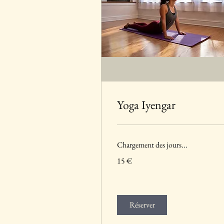
Yoga Iyengar
Chargement des jours...
15
15 €
euros
Réserver