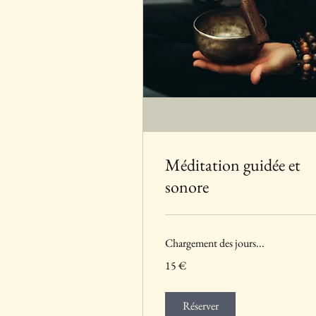
Méditation guidée et
sonore
Chargement des jours...
15
15 €
euros
Réserver