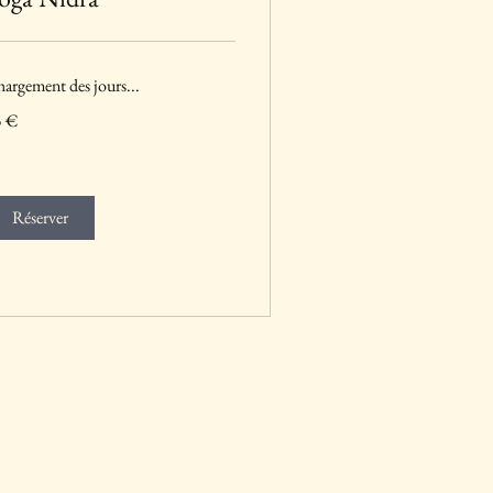
argement des jours...
5 €
ros
Réserver