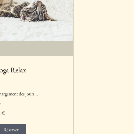
oga Relax
argement des jours...
h
2 €
ros
Réserver