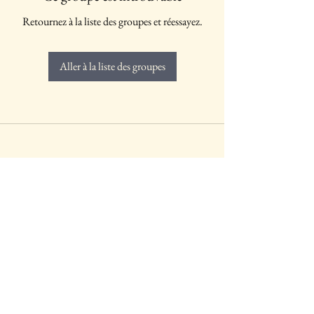
Retournez à la liste des groupes et réessayez.
Aller à la liste des groupes
0495/674519
centreyozen@gmail.com